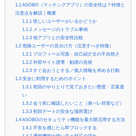
1.1
ASOBO（マッチングアプリ）の安全性は？特徴と
注意点を解説｜概要
1.1.1
怪しいユーザーがいるかどうか
1.1.2
メッセージのトラブル事例
1.1.3
他アプリとの安全性比較
1.2
危険ユーザーの見分け方（注意すべき特徴）
1.2.1
プロフィール写真・自己紹介文の不自然さ
1.2.2
外部サイト誘導・勧誘の兆候
1.2.3
すぐ会おうとする／個人情報を求める行動
1.3
安全に利用するためのポイント
1.3.1
初回のやりとりで見ておきたい態度・言葉遣
い
1.3.2
会う前に確認したいこと（身バレ対策など）
1.3.3
初回デートの安全な場所選び
1.4
ASOBOのセキュリティ機能を最大限活用する方法
1.4.1
不安を感じたら即ブロックする
1.4.2
通報機能の使い方と対応の流れ