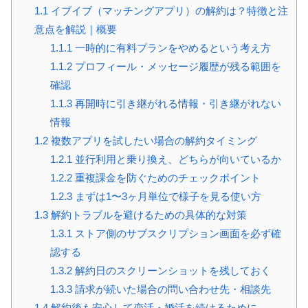
1.1
イブイブ（マッチングアプリ）の解約は？特徴と注
意点を解説｜概要
1.1.1
一時的に有料プランをやめるという考え方
1.1.2
プロフィール・メッセージ履歴が残る範囲を
確認
1.1.3
再開時に引き継がれる情報・引き継がれない
情報
1.2
複数アプリを試したい場合の解約タイミング
1.2.1
並行利用と乗り換え、どちらが向いているか
1.2.2
重複課金を防ぐためのチェックポイント
1.2.3
まずは1〜3ヶ月単位で様子を見る使い方
1.3
解約トラブルを避けるための具体的な対策
1.3.1
ストア側のサブスクリプション画面を必ず確
認する
1.3.2
解約日のスクリーンショットを残しておく
1.3.3
請求が続いた場合の問い合わせ先・相談先
1.4
解約後も安心して恋活・婚活を続けるために