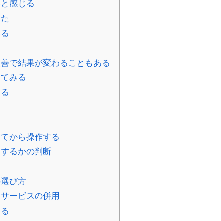
いと感じる
った
いる
改善で結果が変わることもある
してみる
する
してから操作する
除するかの判断
の選び方
別サービスの併用
ある