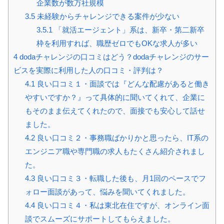
企業数が数万社規模
3.5
未経験からチャレンジできる案件が少ない
3.5.1
「就活エージェント」系は、新卒・第二新卒
枠を利用すれば、職歴ゼロでもOKな求人が多い
4
dodaチャレンジの口コミはどう？dodaチャレンジのサー
ビスを実際に利用した人の口コミ・評判は？
4.1
良い口コミ１・面談では『どんな配慮があると働き
やすいですか？』って具体的に聞いてくれて、企業に
もそのまま伝えてくれたので、面接でも安心して話せ
ました。
4.2
良い口コミ２・事務職ばかりかと思ったら、IT系の
エンジニア職や専門職の求人もたくさん紹介されまし
た。
4.3
良い口コミ３・転職した後も、月1回のペースでフ
ォロー面談があって、悩みを聞いてくれました。
4.4
良い口コミ４・私は東北在住ですが、オンライン面
談でスムーズにサポートしてもらえました。