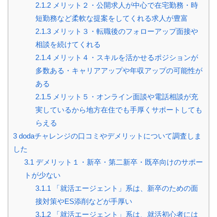
2.1.2
メリット２・公開求人が中心で在宅勤務・時
短勤務など柔軟な提案をしてくれる求人が豊富
2.1.3
メリット３・転職後のフォローアップ面接や
相談を続けてくれる
2.1.4
メリット４・スキルを活かせるポジションが
多数ある・キャリアアップや年収アップの可能性が
ある
2.1.5
メリット５・オンライン面談や電話相談が充
実しているから地方在住でも手厚くサポートしても
らえる
3
dodaチャレンジの口コミやデメリットについて調査しま
した
3.1
デメリット１・新卒・第二新卒・既卒向けのサポー
トが少ない
3.1.1
「就活エージェント」系は、新卒のための面
接対策やES添削などが手厚い
3.1.2
「就活エージェント」系は、就活初心者には