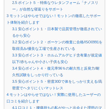
2.5
ポイント５・特殊なウレタンフォーム「ナノスリ
ー」が自然な寝返りをサポート
3
モットンはやらせではない！モットンの徹底したサポー
ト体制を紹介します
3.1
安心ポイント１・日本製で品質管理が徹底されてい
るから安心
3.2
安心ポイント２・ボーケンの検査に合格/ISO0991を
取得済み/優良な工場で生産されている
3.3
安心ポイント３・ホルムアルデヒド含有量が規定値
以下/赤ちゃんや小さい子供も安心
3.4
安心ポイント４・復元率96％の耐久性と反発力/耐
久性試験をしっかり行っている
3.5
安心ポイント５・密度30Dで体をしっかり支える/高
密度でヘタリにくいマットレス
4
モットンはやらせではない！実際に使用したユーザーの
口コミを紹介します
4.1
口コミ１・腰痛持ちの私がやっと出会えた理想のマ