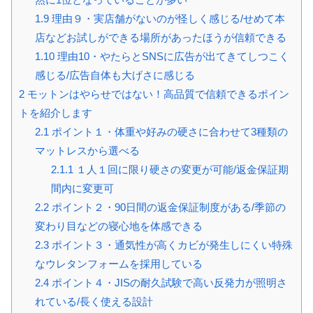
1.9
理由９・実店舗がないのが怪しく感じる/せめて本
店などお試しができる場所があったほうが信頼できる
1.10
理由10・やたらとSNSに広告が出てきてしつこく
感じる/広告自体も大げさに感じる
2
モットンはやらせではない！高品質で信頼できるポイン
トを紹介します
2.1
ポイント１・体重や好みの硬さに合わせて3種類の
マットレスから選べる
2.1.1
１人１回に限り硬さの変更が可能/返金保証期
間内に変更可
2.2
ポイント２・90日間の返金保証制度がある/季節の
変わり目などの寝心地を体感できる
2.3
ポイント３・通気性が高くカビが発生しにくい特殊
なウレタンフォームを採用している
2.4
ポイント４・JISの耐久試験で高い反発力が照明さ
れている/長く使える設計