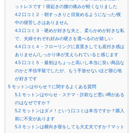
ットレスです！寝起きの腰の痛みが軽くなりました
4.2
口コミ２・朝すっきりと目覚めるようになった/夜
中の寝苦しさはありません
4.3
口コミ３・硬めが好きな夫と、柔らかめが好きな私
で、夫婦それぞれ好みの硬さを選べるのが嬉しい
4.4
口コミ４・フローリングに直置きしても底付き感は
ありません/しっかり体が支えられていると感じます
4.5
口コミ５・最初はちょっと高いし本当に良い商品な
のかと半信半疑でしたが、もう手放せないほど寝心地
が好きです
5
モットンはやらせ？に関するよくある質問
5.1
モットンはやらせ・ステマ・詐欺など悪い噂がある
のはなぜですか？
5.2
モットンはダメ！という口コミは本当ですか？購入
前に不安があります
5.3
モットンは横向き寝をしても大丈夫ですか？マット