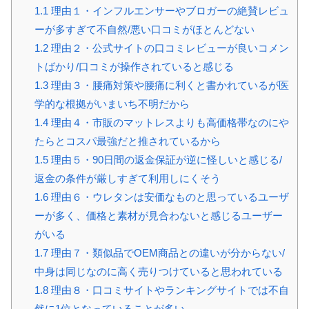
1.1
理由１・インフルエンサーやブロガーの絶賛レビュ
ーが多すぎて不自然/悪い口コミがほとんどない
1.2
理由２・公式サイトの口コミレビューが良いコメン
トばかり/口コミが操作されていると感じる
1.3
理由３・腰痛対策や腰痛に利くと書かれているが医
学的な根拠がいまいち不明だから
1.4
理由４・市販のマットレスよりも高価格帯なのにや
たらとコスパ最強だと推されているから
1.5
理由５・90日間の返金保証が逆に怪しいと感じる/
返金の条件が厳しすぎて利用しにくそう
1.6
理由６・ウレタンは安価なものと思っているユーザ
ーが多く、価格と素材が見合わないと感じるユーザー
がいる
1.7
理由７・類似品でOEM商品との違いが分からない/
中身は同じなのに高く売りつけていると思われている
1.8
理由８・口コミサイトやランキングサイトでは不自
然に1位となっていることが多い